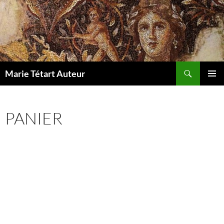
Aller
au
contenu
Recherche
Marie Tétart Auteur
MENU
PRINCI
PANIER