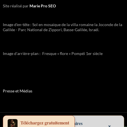
Site réalisé par
Marie Pro SEO
Image d'en-tête : Sol en mosaïque de la villa romaine la Joconde de la
Galilée - Parc National de Zippori, Basse-Galilée, Israël.
Image d'arrière-plan : Fresque « flore » Pompéi 1er siècle
Presse et Médias
Politique de confidentialité
Fièrement propulsé par WordPress
Téléchargez gratuitement
Suivez mes aventures littéraires
×