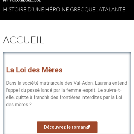
MYTHOLOGIE GRECQUE
HISTOIRE D’UNE HÉROÏNE GRECQUE : ATALANTE
ACCUEIL
La Loi des Mères
Dans la société matriarcale des Val-Adon, Laurana entend
l’appel du passé lancé par la femme-esprit. Le suivra-t-
elle, quitte à franchir des frontières interdites par la Loi
des mères ?
Découvrez le roman