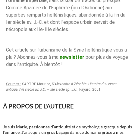
romaine impériale,
sans laisser de traces ou presque.
Comme Apamée de l’Euphrate (ou d’Osrhoène) aux
superbes remparts hellénistiques, abandonnée à la fin du
Ier siècle av. J.-C. et dont l’espace urbain servait de
nécropole aux IIe-IIIe siècles.
Cet article sur l’urbanisme de la Syrie hellénistique vous a
plu ? Abonnez-vous à ma
newsletter
pour plus de voyage
dans l’antiquité. À bientôt !
Sources :
SARTRE Maurice,
D’Alexandre à Zénobie. Histoire du Levant
antique. IVe siècle av. J.C. – IIIe siècle ap. J.C.
, Fayard, 2001
À PROPOS DE L'AUTEURE
Je suis Marie, passionnée d'antiquité et de mythologie grecque depuis
l'enfance. J'ai acquis un gros bagage dans ce domaine grâce à mes