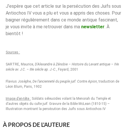
J’espère que cet article sur la persécution des Juifs sous
Antiochos IV vous a plu et vous a appris des choses. Pour
baigner régulièrement dans ce monde antique fascinant,
je vous invite à me retrouver dans ma
newsletter
. À
bientôt !
Sources :
SARTRE, Maurice,
D’Alexandre à Zénobie – Histoire du Levant antique – IVe
siècle av. J.C. – IIIe siècle ap. J.-C.
, Fayard, 2001
Flavius Josèphe,
De l’ancienneté du peuple juif. Contre Apion
, traduction de
Léon Blum, Paris, 1902
Image d’en-tête :
Soldats séleucides volant la Menorah du Temple et
d’autres objets du culte juif. Gravure de la Bible McLean (1810-15) –
Illustration montrant la persécution des Juifs sous Antiochos IV
À PROPOS DE L'AUTEURE