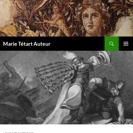
Marie Tétart Auteur
MENU
PRINCI