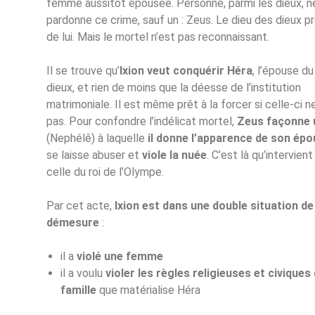
femme aussitôt épousée. Personne, parmi les dieux, ne
pardonne ce crime, sauf un : Zeus. Le dieu des dieux pr
de lui. Mais le mortel n’est pas reconnaissant.
Il se trouve qu’
Ixion veut conquérir Héra
, l’épouse du
dieux, et rien de moins que la déesse de l’institution
matrimoniale. Il est même prêt à la forcer si celle-ci 
pas. Pour confondre l’indélicat mortel,
Zeus façonne 
(Nephélê) à laquelle
il donne l’apparence de son ép
se laisse abuser et
viole la nuée
. C’est là qu’intervient
celle du roi de l’Olympe.
Par cet acte,
Ixion est dans une double situation de
démesure
:
il a
violé une femme
il a voulu
violer les règles religieuses et civiques 
famille
que matérialise Héra