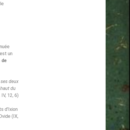
lle
a nuée
’est un
 de
à ses deux
 haut du
 IV, 12, 6)
s d’Ixion
Ovide (IX,