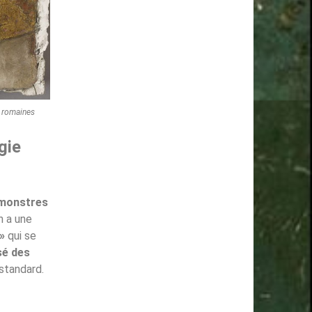
t romaines
gie
monstres
on a une
 »
qui se
sé des
standard.