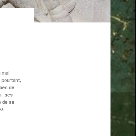
u mal
, pourtant,
bes de
i :
ses
 de sa
va