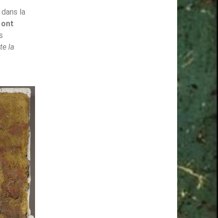
 dans la
 ont
s
te la