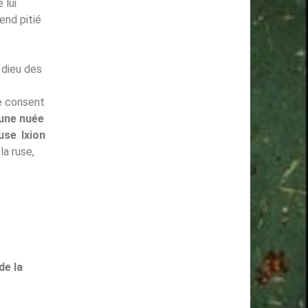
 lui
end pitié
 dieu des
ne consent
une nuée
ouse
.
Ixion
 la ruse,
de la