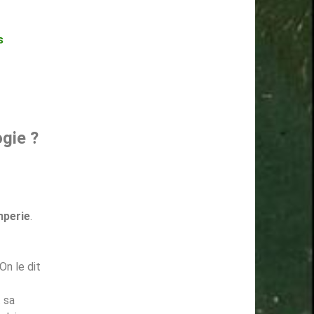
s
ogie ?
mperie
.
 On le dit
t sa