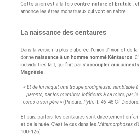
Cette union est à la fois
contre-nature et brutale
: e
annonce les êtres monstrueux qui vont en naître.
La naissance des centaures
Dans la version la plus élaborée, l’union d’Ixion et de l
donne
naissance à un homme nommé Kéntauros
. C
individu très laid, qui finit par
s’accoupler aux juments
Magnésie
:
« Et de lui naquit une troupe prodigieuse, semblable 
parents, par les membres inférieurs à sa mère, par le
corps à son père »
(Pindare,
Pyth
. II, 46-48 Cf Diodore,
Et puis, parfois, les centaures sont directement enfant
et de la nuée. C’est le cas dans les
Métamorphoses
d’
100-126).