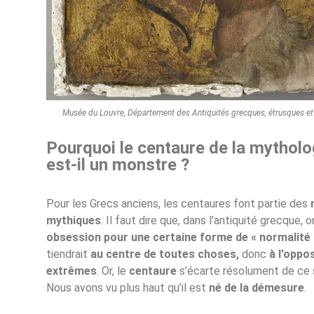
Musée du Louvre, Département des Antiquités grecques, étrusques e
Pourquoi le centaure de la mytholo
est-il un monstre ?
Pour les Grecs anciens, les centaures font partie des
mythiques
. Il faut dire que, dans l’antiquité grecque, 
obsession pour une certaine forme de « normalité
tiendrait
au centre de toutes choses,
donc
à l’oppo
extrêmes
. Or, le
centaure
s’écarte résolument de ce 
Nous avons vu plus haut qu’il est
né de la démesure
.