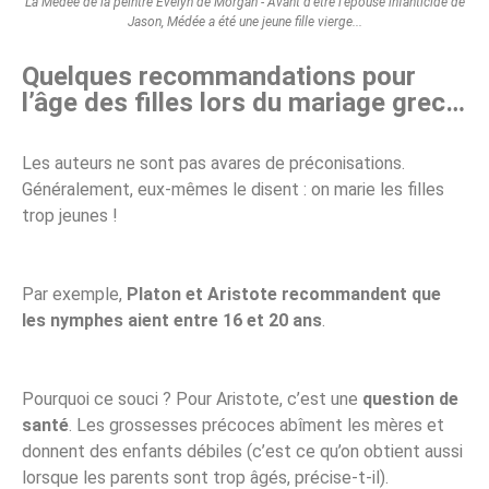
La Médée de la peintre Evelyn de Morgan - Avant d'être l'épouse infanticide de
Jason, Médée a été une jeune fille vierge...
Quelques recommandations pour
l’âge des filles lors du mariage grec…
Les auteurs ne sont pas avares de préconisations.
Généralement, eux-mêmes le disent : on marie les filles
trop jeunes !
Par exemple,
Platon et Aristote recommandent que
les nymphes aient entre 16 et 20 ans
.
Pourquoi ce souci ? Pour Aristote, c’est une
question de
santé
. Les grossesses précoces abîment les mères et
donnent des enfants débiles (c’est ce qu’on obtient aussi
lorsque les parents sont trop âgés, précise-t-il).