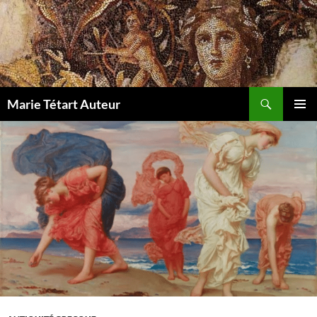
Marie Tétart Auteur
MENU
PRINCI